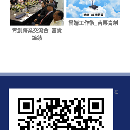
雲端工作術_苗栗青創
青創跨業交流會_富貴
鐘錶
在