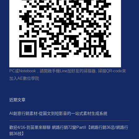
PC或Notebook , 請開啟手機Line加好友的掃描器, 掃描QR-code來
加入AE數位學院
近期文章
AI創意行銷素材-從圖文到短影音的一站式素材生成系統
歡迎4/16-到苗栗來聊聊 網路行銷72變PartII【網路行銷36忌/網路行
銷36技】