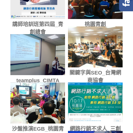
講師培訓班第四屆_青
桃園青創
創總會
關鍵字與SEO_台灣網
teamplus_CIMTA
商協會
沙盤推演EGB_桃園青
網路行銷不求人_三創