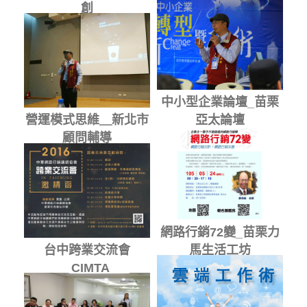
創
中小型企業論壇_苗栗
營運模式思維＿新北市
亞太論壇
顧問輔導
網路行銷72變_苗栗力
台中跨業交流會
馬生活工坊
_CIMTA