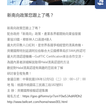
新南向政策您跟上了嗎？
新南向政策您跟上了嗎？
配合政府「新南向」政策，產業各界都開始向東協發展
東協10國，穆斯林人口高達4億人
龐大的宗教人口紅利，是世界各國爭相經營的清真商機。
貝爾國際特別延請阿拉伯聯合大公國標準局(ESMA)所認可
最大的清認證機構—GulfTIC Certification來台合作交流，
為國內業者詳細解說取得Halal清真認證的方法
歡迎對Halal清真認證有興趣的您前來了解
研討會全程免費！
會議日期：中華民國106年12月5日（二）13：00～17：00
地 點：桃園市桃園區三民路三段182號B1
主 辦：貝爾國際檢驗認證集團
報名方式：
https://goo.gl/forms/yr7smY0wSJAdARDh2
http://www.bellcert.com/home/news001.html