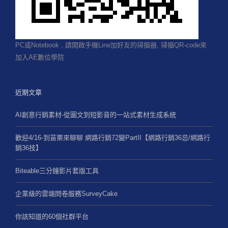
PC或Notebook , 請開啟手機Line加好友的掃描器, 掃描QR-code來
加入AE數位學院
近期文章
AI創意行銷素材-從圖文到短影音的一站式素材生成系統
歡迎4/16-到苗栗來聊聊 網路行銷72變PartII【網路行銷36忌/網路行
銷36技】
Biteable三分鐘影片套版工具
企業級的雲端問卷服務SurveyCake
你該知道的60個社群平台