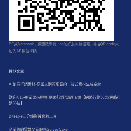
PC或Notebook , 請開啟手機Line加好友的掃描器, 掃描QR-code來
加入AE數位學院
近期文章
AI創意行銷素材-從圖文到短影音的一站式素材生成系統
歡迎4/16-到苗栗來聊聊 網路行銷72變PartII【網路行銷36忌/網路行
銷36技】
Biteable三分鐘影片套版工具
企業級的雲端問卷服務SurveyCake