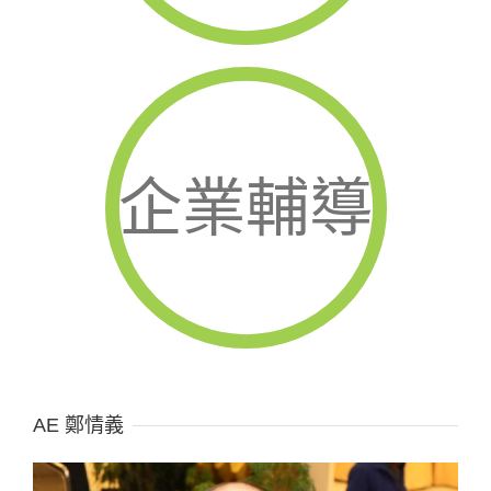
企業輔導
AE 鄭情義